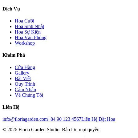
Dịch Vụ
Hoa Cưới
Hoa Sinh Nhật
Hoa Sự Kiện
Hoa Văn Phòng
Workshop
Khám Phá
Cửa Hàng
Gallery
Bài Viết
Quy Trình
Cảm Nhận
Về Chúng Tôi
Liên Hệ
info@floriagarden.com
+84 90 123 4567
Liên Hệ Đặt Hoa
©
2026
Floria Garden Studio. Bảo lưu mọi quyền.