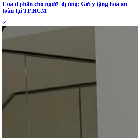
Hoa ít phấn cho người dị ứng: Gợi ý tặng hoa an
toàn tại TP.HCM