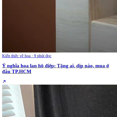
Kiến thức về hoa
·
9 phút đọc
Ý nghĩa hoa lan hồ điệp: Tặng ai, dịp nào, mua ở
đâu TP.HCM