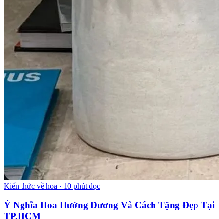
Kiến thức về hoa
·
10 phút đọc
Ý Nghĩa Hoa Hướng Dương Và Cách Tặng Đẹp Tại
TP.HCM