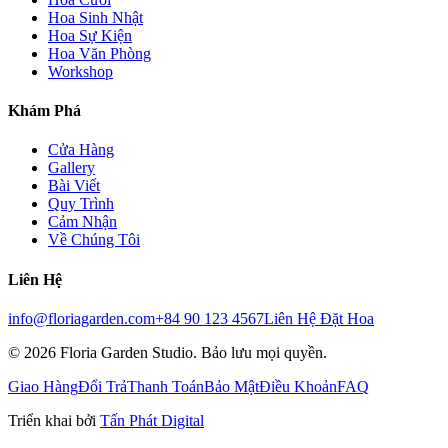
Hoa Sinh Nhật
Hoa Sự Kiện
Hoa Văn Phòng
Workshop
Khám Phá
Cửa Hàng
Gallery
Bài Viết
Quy Trình
Cảm Nhận
Về Chúng Tôi
Liên Hệ
info@floriagarden.com
+84 90 123 4567
Liên Hệ Đặt Hoa
©
2026
Floria Garden Studio. Bảo lưu mọi quyền.
Giao Hàng
Đổi Trả
Thanh Toán
Bảo Mật
Điều Khoản
FAQ
Triển khai bởi
Tấn Phát Digital