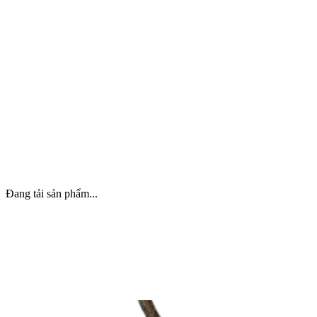
Báo cáo thiết kế hàng tháng
Không giới hạn điểm đặt
Đội ngũ chuyên biệt
Thiết kế theo brand identity
Hỗ trợ sự kiện nội bộ
Account manager riêng
Đang tải sản phẩm...