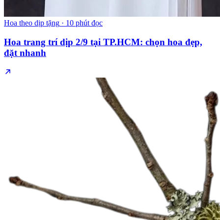
Hoa theo dịp tặng
·
10 phút đọc
Hoa trang trí dịp 2/9 tại TP.HCM: chọn hoa đẹp,
đặt nhanh