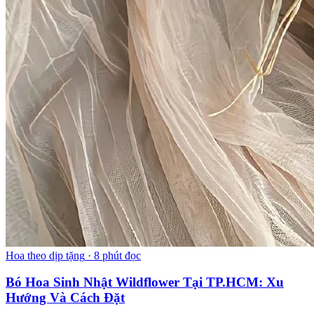
Hoa theo dịp tặng
·
8 phút đọc
Bó Hoa Sinh Nhật Wildflower Tại TP.HCM: Xu
Hướng Và Cách Đặt