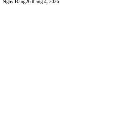
Ngày Đăng
26 tháng 4, 2026
Nghẹt gốc do vi khuẩn và cặn bẩn: nước cắm bẩn làm tắc
mạch, hoa không hút đủ nước.
Mất nước nhanh: nắng, gió quạt, luồng máy lạnh thổi trực tiếp