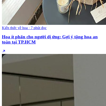
Kiến thức về hoa
·
7 phút đọc
Hoa ít phấn cho người dị ứng: Gợi ý tặng hoa an
toàn tại TP.HCM