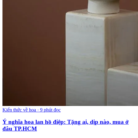
Kiến thức về hoa
·
9 phút đọc
Ý nghĩa hoa lan hồ điệp: Tặng ai, dịp nào, mua ở
đâu TP.HCM