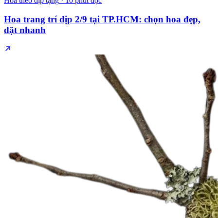
Hoa theo dịp tặng
·
10 phút đọc
Hoa trang trí dịp 2/9 tại TP.HCM: chọn hoa đẹp,
đặt nhanh