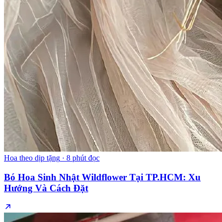
Hoa theo dịp tặng
·
8 phút đọc
Bó Hoa Sinh Nhật Wildflower Tại TP.HCM: Xu
Hướng Và Cách Đặt