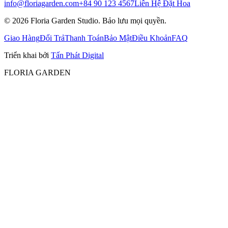
info@floriagarden.com
+84 90 123 4567
Liên Hệ Đặt Hoa
©
2026
Floria Garden Studio. Bảo lưu mọi quyền.
Giao Hàng
Đổi Trả
Thanh Toán
Bảo Mật
Điều Khoản
FAQ
Triển khai bởi
Tấn Phát Digital
FLORIA GARDEN