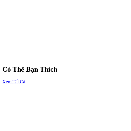
Sinh nhật
Tặng người yêu / bạn gái
Kỷ niệm tình yêu
Ngày lễ đặc biệt
Có Thể Bạn Thích
Xem Tất Cả