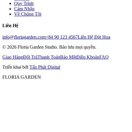
Quy Trình
Cảm Nhận
Về Chúng Tôi
Liên Hệ
info@floriagarden.com
+84 90 123 4567
Liên Hệ Đặt Hoa
©
2026
Floria Garden Studio. Bảo lưu mọi quyền.
Giao Hàng
Đổi Trả
Thanh Toán
Bảo Mật
Điều Khoản
FAQ
Triển khai bởi
Tấn Phát Digital
FLORIA GARDEN