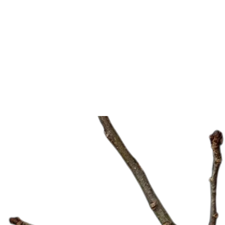
Thêm Nhanh
Nến thơm aroma, lan tỏa không gian thư giãn, bình
yên
Nến Thơm