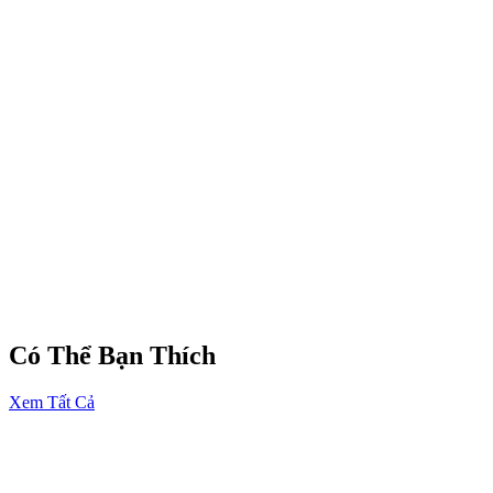
Tay cầm quấn ruy băng lụa trắng cao cấp
Thiết kế
hoa cưới nghệ thuật hiện đại
Tông màu
trắng xanh thanh lịch
Phong cách
minimal – luxury wedding
Bố cục hoa tự nhiên, bay bổng
Phù hợp với nhiều concept chụp ảnh cưới
Có Thể Bạn Thích
Xem Tất Cả