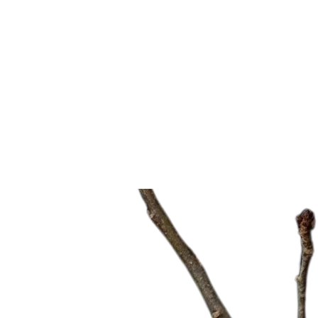
Thêm Nhanh
Nến thơm aroma, lan tỏa không gian thư giãn, bình
yên
Nến Thơm